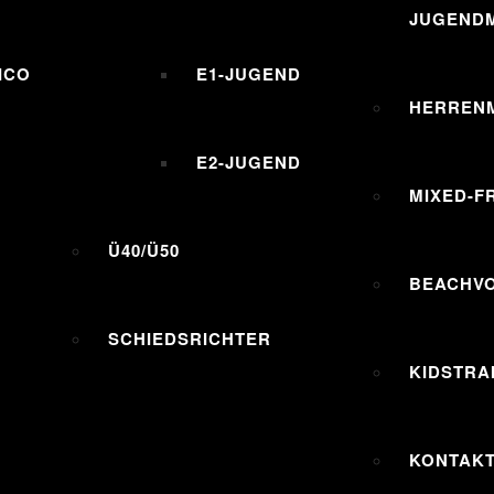
JUGENDM
ICO
E1-JUGEND
HERREN
E2-JUGEND
MIXED-F
Ü40/Ü50
BEACHV
SCHIEDSRICHTER
KIDSTRA
KONTAK