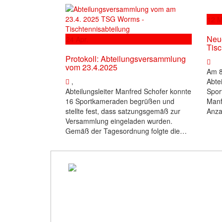
12
M
Neu
24
Apr.
Tisc
Protokoll: Abteilungsversammlung
vom 23.4.2025
Am 8
,
Abte
Abteilungsleiter Manfred Schofer konnte
Sport
16 Sportkameraden begrüßen und
Manf
stellte fest, dass satzungsgemäß zur
Anza
Versammlung eingeladen wurden.
Gemäß der Tagesordnung folgte die…