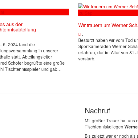
ai
26
Sep.
es aus der
Wir trauern um Werner Sch
htennisabteilung
,
Bestürzt haben wir vom Tod u
. 5. 2024 fand die
Sportkameraden Werner Schä
ilungsversammlung in unserer
erfahren, der im Alter von 81 
halle statt. Abteilungsleiter
verstarb.
red Schofer begrüßte eine große
hl Tischtennisspieler und gab…
Nachruf
Mit großer Trauer hat uns 
Tischtenniskollegen
Werne
Bis zuletzt war er noch als 