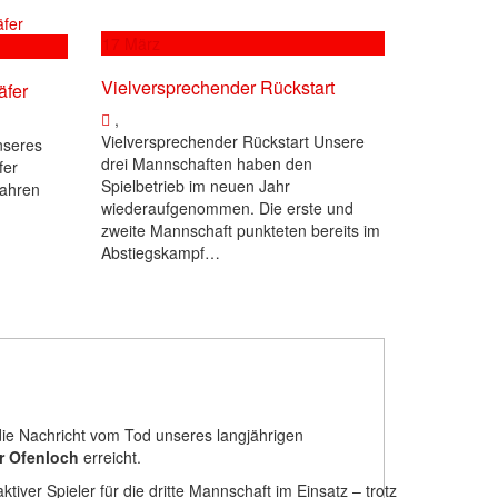
17
März
Vielversprechender Rückstart
äfer
,
Vielversprechender Rückstart Unsere
nseres
drei Mannschaften haben den
fer
Spielbetrieb im neuen Jahr
Jahren
wiederaufgenommen. Die erste und
zweite Mannschaft punkteten bereits im
Abstiegskampf…
die Nachricht vom Tod unseres langjährigen
r Ofenloch
erreicht.
aktiver Spieler für die dritte Mannschaft im Einsatz – trotz