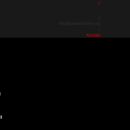
info@tushochheim.org
Kontakt
I
I