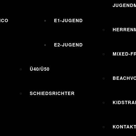
JUGENDM
ICO
E1-JUGEND
HERREN
E2-JUGEND
MIXED-F
Ü40/Ü50
BEACHV
SCHIEDSRICHTER
KIDSTRA
KONTAK