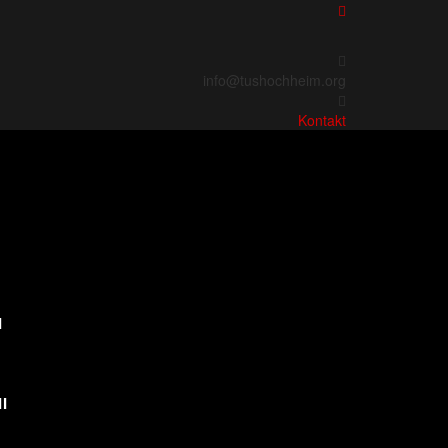
info@tushochheim.org
Kontakt
I
I