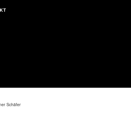
KT
ner Schäfer