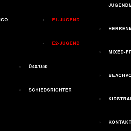
JUGENDM
ICO
E1-JUGEND
HERREN
E2-JUGEND
MIXED-F
Ü40/Ü50
BEACHV
SCHIEDSRICHTER
KIDSTRA
KONTAK