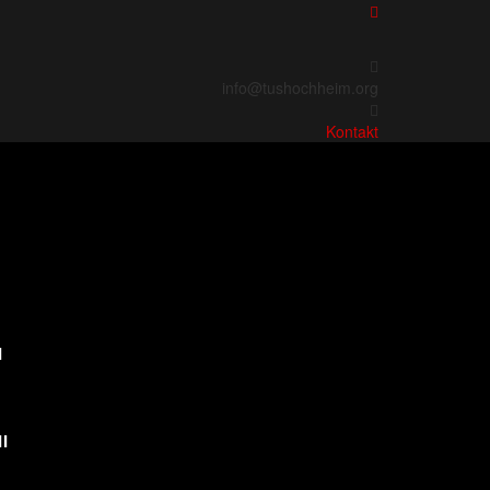
info@tushochheim.org
Kontakt
I
I