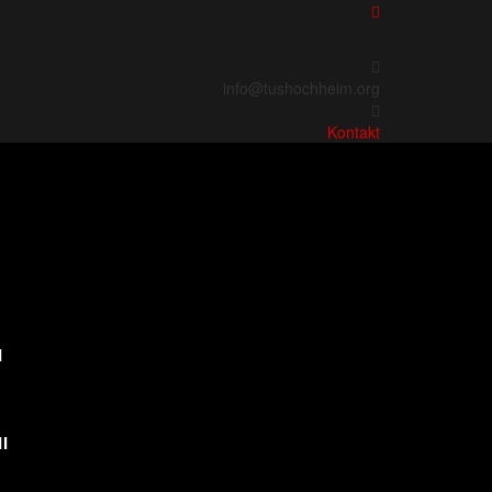
info@tushochheim.org
Kontakt
I
I