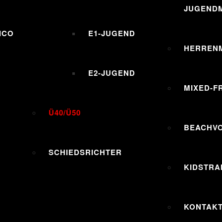
JUGENDM
ICO
E1-JUGEND
HERREN
E2-JUGEND
MIXED-F
Ü40/Ü50
BEACHV
SCHIEDSRICHTER
KIDSTRA
KONTAK