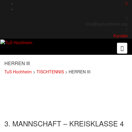
Skip
to
content
info@tushochheim.org
Kontakt
HERREN III
TuS Hochheim
>
TISCHTENNIS
>
HERREN III
3. MANNSCHAFT – KREISKLASSE 4