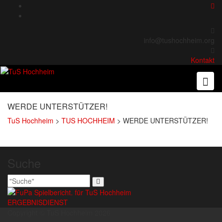
Skip
to
content
info@tushochheim.org
Kontakt
WERDE UNTERSTÜTZER!
TuS Hochheim
>
TUS HOCHHEIM
>
WERDE UNTERSTÜTZER!
Suche
ERGEBNISDIENST
Copyright © TuS Hochheim 2026