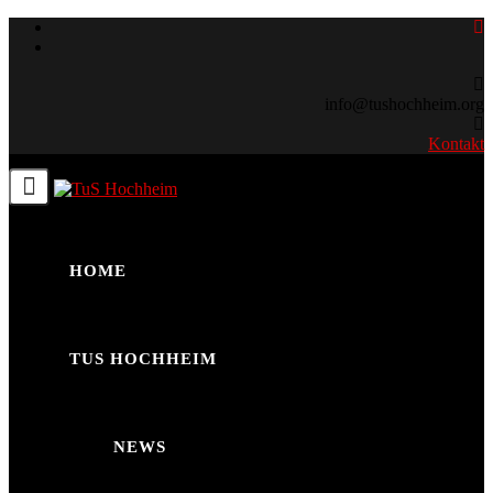
Skip
to
content
info@tushochheim.org
Kontakt
HOME
TUS HOCHHEIM
NEWS