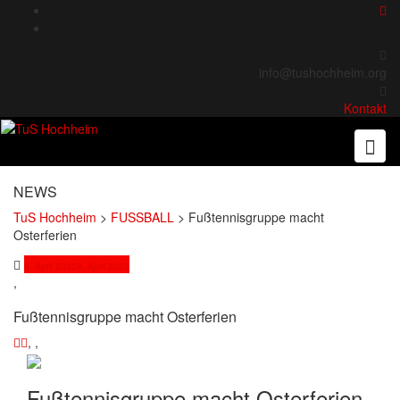
Skip
to
content
info@tushochheim.org
Kontakt
NEWS
TuS Hochheim
>
FUSSBALL
>
Fußtennisgruppe macht
Osterferien
8. April 2022
8. April 2022
,
Fußtennisgruppe macht Osterferien
,
,
Fußtennisgruppe macht Osterferien