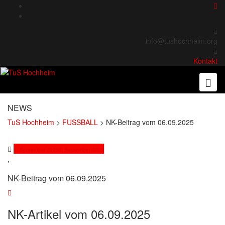
Skip
to
content
info@tushochheim.org
Kontakt
NEWS
TuS Hochheim
>
FUSSBALL
>
NK-Beitrag vom 06.09.2025
6. September 2025
6. September 2025
,
NK-Beitrag vom 06.09.2025
NK-Artikel vom 06.09.2025