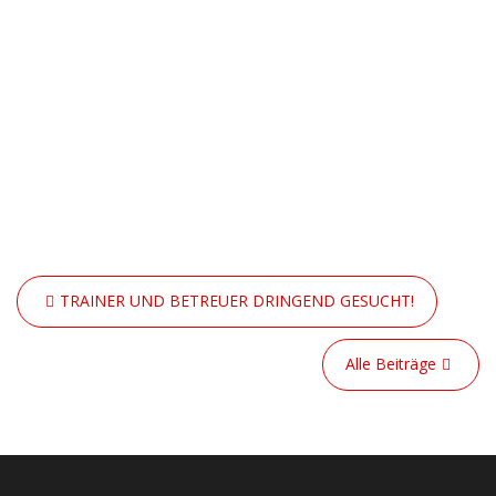
Beitragsnavigation
TRAINER UND BETREUER DRINGEND GESUCHT!
Alle Beiträge