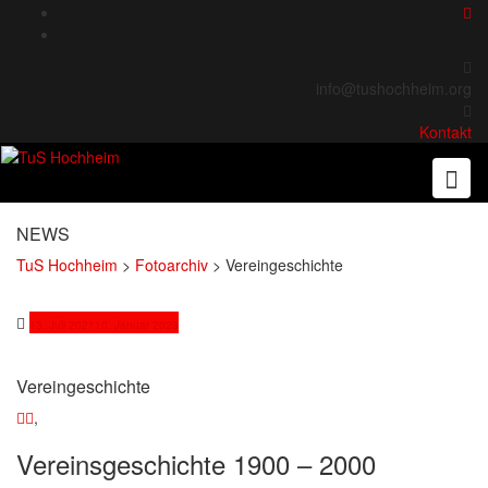
Skip
to
content
info@tushochheim.org
Kontakt
NEWS
TuS Hochheim
>
Fotoarchiv
>
Vereingeschichte
13. Juli 2021
10. Januar 2023
Vereingeschichte
,
Vereinsgeschichte 1900 – 2000