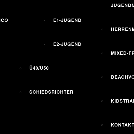
JUGENDM
ICO
E1-JUGEND
HERREN
E2-JUGEND
MIXED-F
Ü40/Ü50
BEACHV
SCHIEDSRICHTER
KIDSTRA
KONTAK