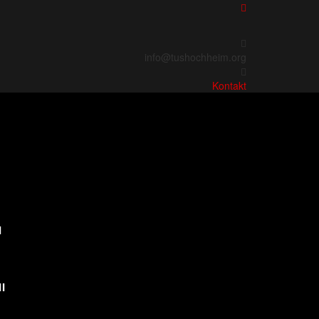
info@tushochheim.org
Kontakt
I
I