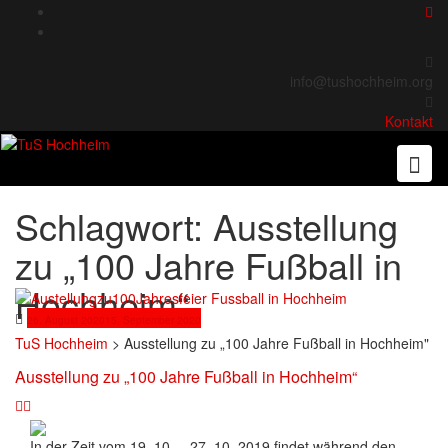
Skip
to
content
info@tushochheim.org
Kontakt
Schlagwort:
Ausstellung
zu „100 Jahre Fußball in
Hochheim“
26. August 2020
15. September 2020
TuS Hochheim
>
Ausstellung zu „100 Jahre Fußball in Hochheim"
Ausstellung zu „100 Jahre Fußball in Hochheim“
In der Zeit vom 19. 10. – 27. 10. 2019 findet während den