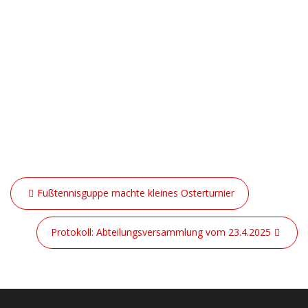
Beitragsnavigation
Fußtennisguppe machte kleines Osterturnier
Protokoll: Abteilungsversammlung vom 23.4.2025