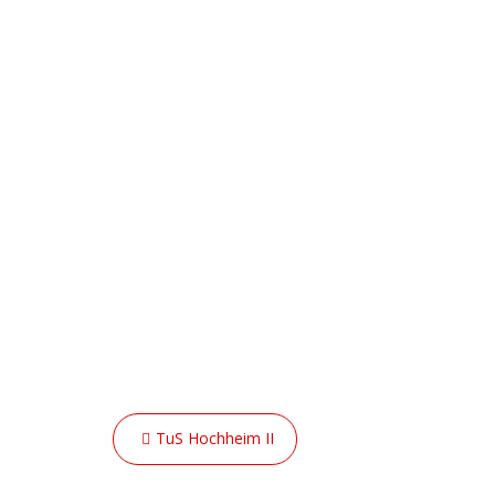
Beitragsnavigation
SUCHE
TuS Hochheim II