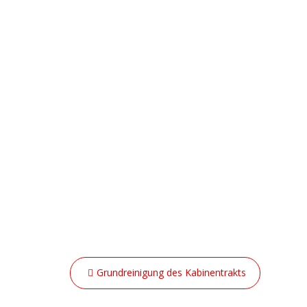
Beitragsnavigation
SUCHE
Grundreinigung des Kabinentrakts