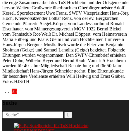
die enge Zusammenarbeit des TuS Hochheim und der Ortsgemeinde
hervor. Weitere Grußworte überbrachten Oberbürgermeister Adolf
Kessel, Sportdezernent Uwe Franz, SWFV Vizepräsident Hans-Jörg
Hoch, Kreisvorsitzender Lothar Renz, von der ev. Bergkirchen-
Gemeinde Pfarrerin Siegel-Körper, vom Landessportbund Ronald
Eisenhauer, vom Männergesangverein MGV 1922 Bernd Bickel,
vom Tennisclub Rot-Weiß Dr. Michael Döppert, vom Heimatverein
Maria Hilberg und Klaus Gleim und vom Hochheimer Turnverein
Hans-Jürgen Bergner. Musikalisch wurde die Feier von Benjamin
Shofman (Geige) und Samuel Langlitz (Geige) begleitet. Folgende
Ehrungen wurden vorgenommen: Den SWFV-Ehrenbrief erhielten
Peter Dohn, Wilhelm Beyer und Bernd Rauh. Vom TuS Hochheim
wurden für 40 Jahre Mitgliedschaft Renate Jung und für 50 Jahre
Mitgliedschaft Hans-Jürgen Schneider geehrt. Eine Ehrenurkunde
für besondere Verdienste erhielten Willi Hellwig und Ernst Gräber.
Fotos-HJS/TH
Seitennummerierung
…
35
der
Suche
Beiträge
ERGEBNISDIENST