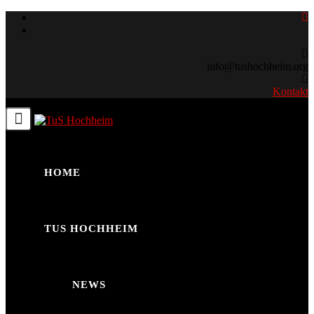
Skip
to
content
info@tushochheim.org
Kontakt
HOME
TUS HOCHHEIM
NEWS