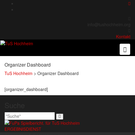
Skip
to
content
info@tushochheim.org
Kontakt
Organizer Dashboard
TuS Hochheim
>
Organizer Dashboard
[organizer_dashboard]
Suche
ERGEBNISDIENST